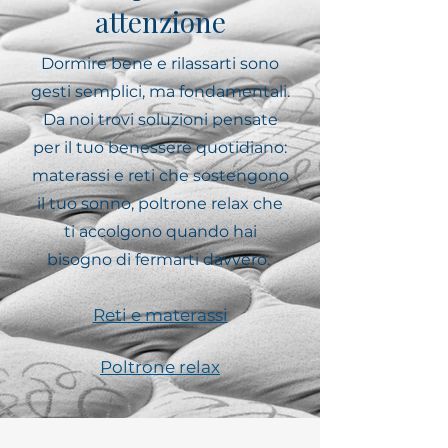
attenzione
Dormire bene e rilassarti sono
gesti semplici, ma fondamentali.
Da noi trovi soluzioni pensate
per il tuo benessere quotidiano:
materassi e reti che sostengono
il tuo sonno, poltrone relax che
ti accolgono quando hai
bisogno di fermarti davvero.
Reti e materassi
Poltrone relax