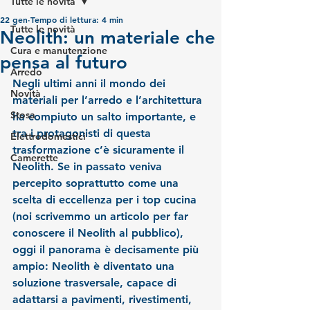
Tutte le novità
22 gen
Tempo di lettura: 4 min
Tutte le novità
Neolith: un materiale che
Cura e manutenzione
pensa al futuro
Arredo
Negli ultimi anni il mondo dei 
Novità
materiali per l’arredo e l’architettura 
Stosa
ha compiuto un salto importante, e 
tra i protagonisti di questa 
Elettrodomestici
trasformazione c’è sicuramente il 
Camerette
Neolith. Se in passato veniva 
percepito soprattutto come una 
scelta di eccellenza per i top cucina 
(noi scrivemmo un articolo per far 
conoscere il Neolith al pubblico), 
oggi il panorama è decisamente più 
ampio: Neolith è diventato una 
soluzione trasversale, capace di 
adattarsi a pavimenti, rivestimenti, 